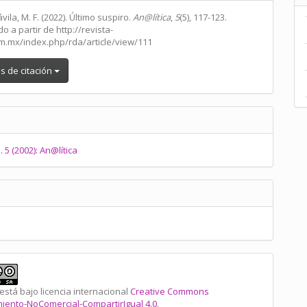
lo
vila, M. F. (2022). Último suspiro.
An@lítica
,
5
(5), 117-123.
 a partir de http://revista-
am.mx/index.php/rda/article/view/111
s de citación
. 5 (2002): An@lítica
está bajo licencia internacional
Creative Commons
iento-NoComercial-CompartirIgual 4.0
.