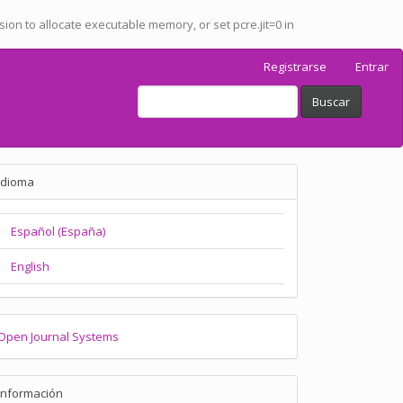
ssion to allocate executable memory, or set pcre.jit=0 in
Registrarse
Entrar
Buscar
Idioma
Español (España)
English
Open Journal Systems
Información