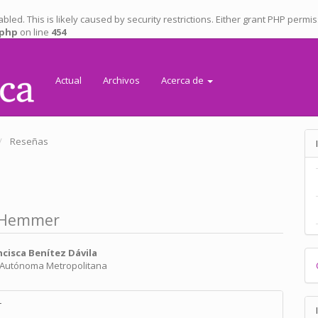
isabled. This is likely caused by security restrictions. Either grant PHP permi
.php
on line
454
Actual
Archivos
Acerca de
Reseñas
o-Hemmer
nido
cisca Benítez Dávila
 Autónoma Metropolitana
pal
es
r
lo