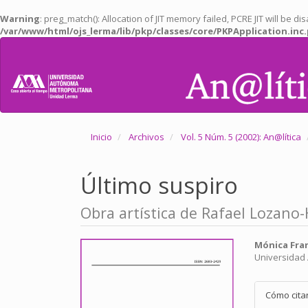
Warning
: preg_match(): Allocation of JIT memory failed, PCRE JIT will be d
/var/www/html/ojs_lerma/lib/pkp/classes/core/PKPApplication.inc
Salto
rápido
al
contenido
de
la
página
Navegación
Inicio
Archivos
Vol. 5 Núm. 5 (2002): An@lítica
principal
Contenido
principal
Último suspiro
Barra
lateral
Obra artística de Rafael Lozan
Barra
Conte
Mónica Fran
Universidad
lateral
princi
del
del
Detall
Cómo cita
artículo
artícu