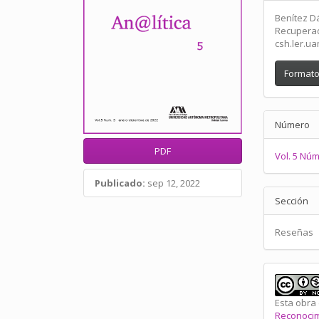
del
artícu
Benítez Dá
Recuperado
csh.ler.u
Formato
Número
PDF
Vol. 5 Núm
Publicado:
sep 12, 2022
Sección
Reseñas
Esta obra 
Reconocim