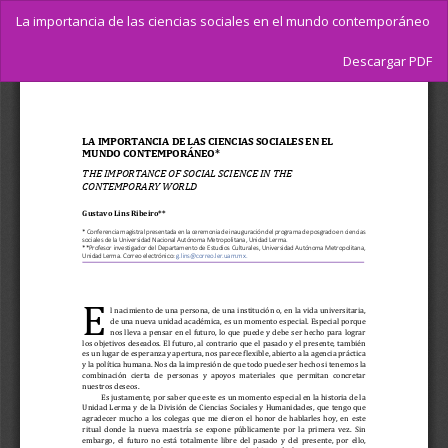
Volver
La importancia de las ciencias sociales en el mundo contemporáneo
a
los
Descargar
Descargar PDF
detalles
del
artículo